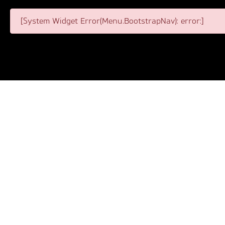
[System Widget Error(Menu.BootstrapNav): error:]